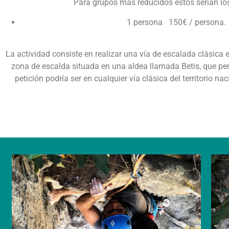
Para grupos mas reducidos estos serian lo
1 persona
150€ / persona.
La actividad consiste en realizar una vía de escalada clásica en
zona de escalda situada en una aldea llamada Betis, que per
petición podría ser en cualquier vía clásica del territorio na